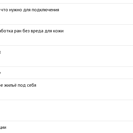
и что нужно для подключения
аботка ран без вреда для кожи
х
у
е жильё под себя
ции