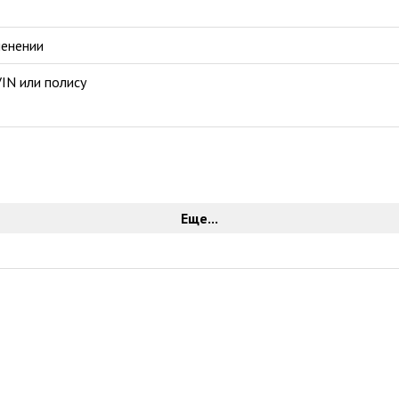
менении
IN или полису
Еще...