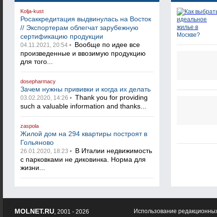
Kolja-kust
Росаккредитация выдвинулась на Восток
// Экспортерам облегчат зарубежную
сертификацию продукции
Вообще по идее все
04.11.2021, 20:54 •
произведенные и ввозимую продукцию
для того...
dosepharmacy
Зачем нужны прививки и когда их делать
Thank you for providing
03.02.2020, 14:26 •
such a valuable information and thanks...
zaspola
Жилой дом на 294 квартиры построят в
Гольяново
В Италии недвижимость
26.01.2020, 18:23 •
с парковками не диковинка. Норма для
жизни...
MOLNET.RU
Использование редакционных
, 2001 - 2026