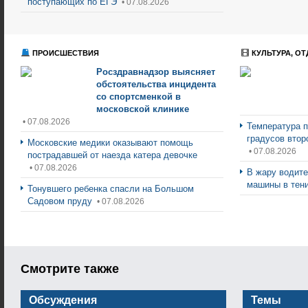
поступающих по ЕГЭ
• 07.08.2026
ПРОИСШЕСТВИЯ
КУЛЬТУРА, ОТ
Росздравнадзор выясняет
обстоятельства инцидента
со спортсменкой в
московской клинике
• 07.08.2026
Температура п
градусов втор
Московские медики оказывают помощь
• 07.08.2026
пострадавшей от наезда катера девочке
• 07.08.2026
В жару водите
машины в тен
Тонувшего ребенка спасли на Большом
Садовом пруду
• 07.08.2026
Смотрите также
Обсуждения
Темы