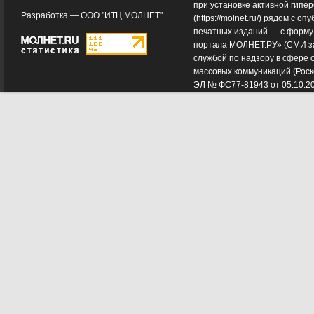
при установке активной гипе
Разработка —
ООО "ИТЦ МОЛНЕТ"
(
https://molnet.ru/
) рядом с оп
печатных изданий — с форму
портала МОЛНЕТ.РУ» (СМИ з
службой по надзору в сфере 
массовых коммуникаций (Роск
ЭЛ № ФС77-81943 от 05.10.2