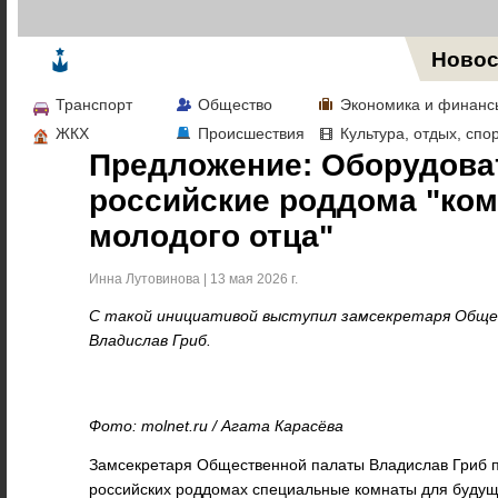
Жизнь в Москве
Новос
Транспорт
Общество
Экономика и финанс
ЖКХ
Происшествия
Культура, отдых, спо
Предложение: Оборудова
российские роддома "ко
молодого отца"
Инна Лутовинова | 13 мая 2026 г.
С такой инициативой выступил замсекретаря Общ
Владислав Гриб.
Фото: molnet.ru / Агата Карасёва
Замсекретаря Общественной палаты Владислав Гриб п
российских роддомах специальные комнаты для будущ