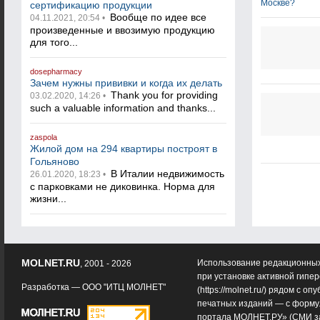
сертификацию продукции
Вообще по идее все
04.11.2021, 20:54 •
произведенные и ввозимую продукцию
для того...
dosepharmacy
Зачем нужны прививки и когда их делать
Thank you for providing
03.02.2020, 14:26 •
such a valuable information and thanks...
zaspola
Жилой дом на 294 квартиры построят в
Гольяново
В Италии недвижимость
26.01.2020, 18:23 •
с парковками не диковинка. Норма для
жизни...
MOLNET.RU
Использование редакционных
, 2001 - 2026
при установке активной гипе
Разработка —
ООО "ИТЦ МОЛНЕТ"
(
https://molnet.ru/
) рядом с оп
печатных изданий — с форму
портала МОЛНЕТ.РУ» (СМИ з