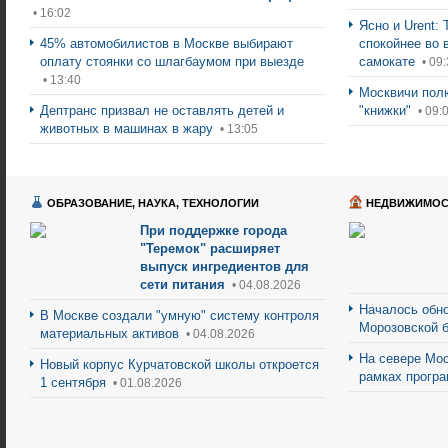
• 16:02
Ясно и Urent:
45% автомобилистов в Москве выбирают
спокойнее во 
оплату стоянки со шлагбаумом при выезде
самокате
• 09:
• 13:40
Москвичи пол
Дептранс призвал не оставлять детей и
"книжки"
• 09:
животных в машинах в жару
• 13:05
ОБРАЗОВАНИЕ, НАУКА, ТЕХНОЛОГИИ
НЕДВИЖИМОС
При поддержке города
"Теремок" расширяет
выпуск ингредиентов для
сети питания
• 04.08.2026
Началось обно
В Москве создали "умную" систему контроля
Морозовской 
материальных активов
• 04.08.2026
На севере Мос
Новый корпус Курчатовской школы откроется
рамках прогр
1 сентября
• 01.08.2026