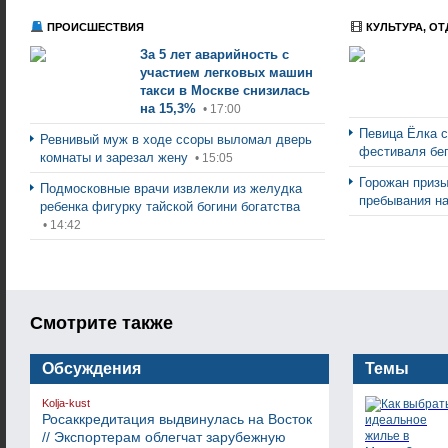
ПРОИСШЕСТВИЯ
КУЛЬТУРА, ОТ
За 5 лет аварийность с
участием легковых машин
такси в Москве снизилась
на 15,3%
• 17:00
Певица Ёлка 
Ревнивый муж в ходе ссоры выломал дверь
фестиваля бе
комнаты и зарезал жену
• 15:05
Горожан призы
Подмосковные врачи извлекли из желудка
пребывания н
ребенка фигурку тайской богини богатства
• 14:42
Смотрите также
Обсуждения
Темы
Kolja-kust
Росаккредитация выдвинулась на Восток
// Экспортерам облегчат зарубежную