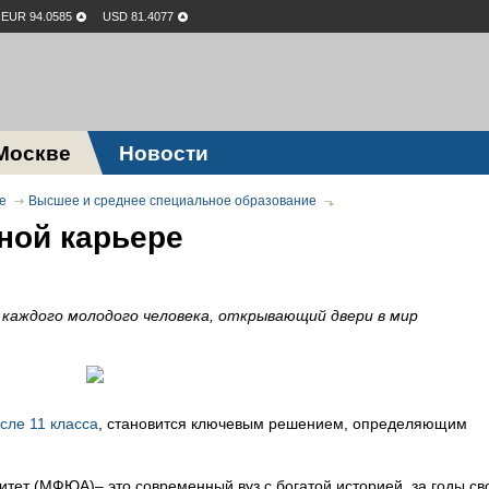
EUR 94.0585
USD 81.4077
Москве
Новости
е
Высшее и среднее специальное образование
ной карьере
и каждого молодого человека, открывающий двери в мир
сле 11 класса
, становится ключевым решением, определяющим
тет (МФЮА)– это современный вуз с богатой историей, за годы св