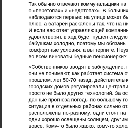
Так обычно отвечают коммунальщики на
о «перетопах» и «недотопах». В больши
наблюдаются первые: на улице может б
плюс, а батареи раскалены так, что на н
И если вас ответ управляющей компании
удовлетворит, в ход будет пущен следу
бабушкам холодно, поэтому мы обязаны 
комфортные условия, а вы терпите. Неу
во всем виноваты бедные пенсионерки?
«Собственников вводят в заблуждение, п
они не понимают, как работает система 
прошлом, лет 50-70 назад, действитель
городских домов регулировали централи
просто не было других технологий. За о
данные прогноза погоды по большому го
ситуация в отдельных районах сильно от
расположены по-разному: одни стоят на в
одни хорошо освещены солнцем, другим 
вовсе. Кому-то было жарко, кому-то хол