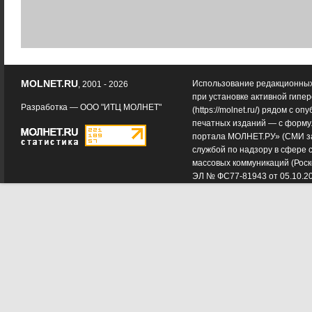
MOLNET.RU
Использование редакционных
, 2001 - 2026
при установке активной гипе
Разработка —
ООО "ИТЦ МОЛНЕТ"
(
https://molnet.ru/
) рядом с оп
печатных изданий — с форму
портала МОЛНЕТ.РУ» (СМИ з
службой по надзору в сфере 
массовых коммуникаций (Роск
ЭЛ № ФС77-81943 от 05.10.2