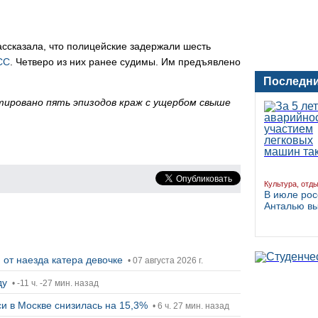
сказала, что полицейские задержали шесть
СС
. Четверо из них ранее судимы. Им предъявлено
Последни
тировано пять эпизодов краж с ущербом свыше
Культура, отд
В июле рос
Анталью в
от наезда катера девочке
• 07 августа 2026 г.
ду
• -11 ч. -27 мин. назад
си в Москве снизилась на 15,3%
• 6 ч. 27 мин. назад