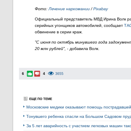
Фото:
Лечение наркомании
/
Pixabay
Официальный представитель МВД Ирина Волк рас
серийных угонщиков автомобилей, сообщает
ТА
обвинение в серии краж.
"С июня по октябрь минувшего года задокумен
20 млн рублей",
- добавила Волк.
6
4
3655
ЕЩЕ ПО ТЕМЕ
Московские медики оказывают помощь пострадавшей 
Тонувшего ребенка спасли на Большом Садовом пру
За 5 лет аварийность с участием легковых машин так