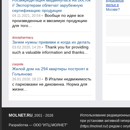
Росаккредитация выдвинулась на Восток
// Экспортерам облегчат зарубежную
сертификацию продукции
Вообще по идее все
04.11.2021, 20:54 •
произведенные и ввозимую продукцию
для того...
dosepharmacy
Зачем нужны прививки и когда их делать
Thank you for providing
03.02.2020, 14:26 •
such a valuable information and thanks...
zaspola
Жилой дом на 294 квартиры построят в
Гольяново
В Италии недвижимость
26.01.2020, 18:23 •
с парковками не диковинка. Норма для
жизни...
MOLNET.RU
Использование редакционных
, 2001 - 2026
при установке активной гипе
Разработка —
ООО "ИТЦ МОЛНЕТ"
(
https://molnet.ru/
) рядом с оп