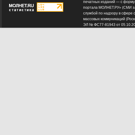
печатных изданий — с форму
портала МОЛНЕТ.РУ» (СМИ з
службой по надзору в сфере 
массовых коммуникаций (Роск
ЭЛ № ФС77-81943 от 05.10.2