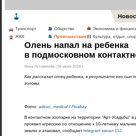
Жизнь в Москве
Новос
Транспорт
Общество
Экономика и финанс
ЖКХ
Происшествия
Культура, отдых, спо
Олень напал на ребенка
в подмосковном контактн
Инна Лутовинова | 08 июня 2026 г.
Как рассказал отец ребенка, в результате его сын 
головы.
Фото:
adexo_medical
/
Pixabay
В контактном зоопарке на территории "Арт-Усадьбы" в
проявил агрессию по отношению к 10-летнему мальчик
землю и атаковал, сообщает
telegram-канал 112
.