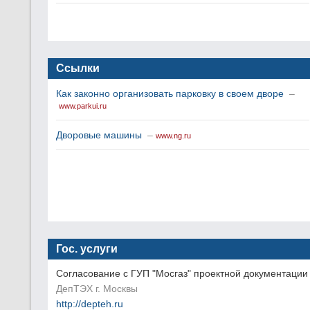
Ссылки
Как законно организовать парковку в своем дворе
–
www.parkui.ru
Дворовые машины
–
www.ng.ru
Гос. услуги
Согласование с ГУП "Мосгаз" проектной документации 
ДепТЭХ г. Москвы
http://depteh.ru