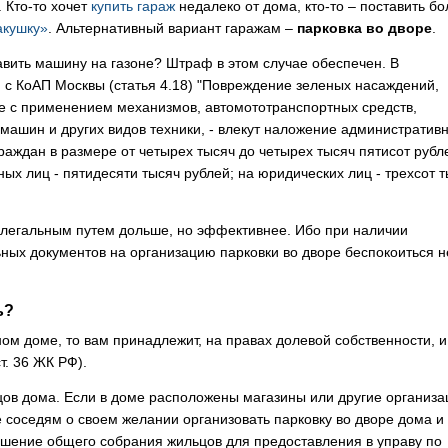
. Кто-то хочет
купить гараж
недалеко от дома, кто-то – поставить бо
акушку»
. Альтернативный вариант гаражам –
парковка во дворе
.
авить машину на газоне? Штраф в этом случае обеспечен. В
и с
КоАП Москвы (статья 4.18)
"Повреждение зеленых насаждений,
 с применением механизмов, автомототранспортных средств,
машин и других видов техники, - влекут наложение административ
раждан в размере от четырех тысяч до четырех тысяч пятисот рубл
ых лиц - пятидесяти тысяч рублей; на юридических лиц - трехсот 
 легальным путем дольше, но эффективнее. Ибо при наличии
ных документов на организацию парковки во дворе беспокоиться н
ь?
ном доме, то вам принадлежит, на правах долевой собственности, и
т. 36 ЖК РФ).
ов дома. Если в доме расположены магазины или другие организа
те соседям о своем желании организовать парковку во дворе дома и
ешение общего собрания жильцов для предоставления в управу по