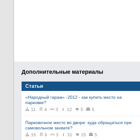
Дополнительные материалы
Статьи
«Народный гараж» -2012 - как купить место на
парковке?
11
4
3
12
5
5
Парковочное место во дворе: куда обращаться при
самовольном захвате?
15
6
3
31
15
5