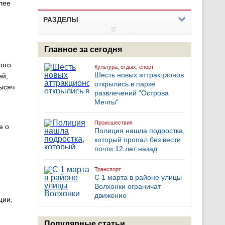
лее
РАЗДЕЛЫ
Главное за сегодня
ного
Культура, отдых, спорт
Шесть новых аттракционов
ей;
открылись в парке
тысяч
развлечений "Острова
Мечты"
Происшествия
е о
Полиция нашла подростка,
который пропал без вести
почти 12 лет назад
Транспорт
С 1 марта в районе улицы
Волхонки ограничат
движение
ции,
Популярные статьи