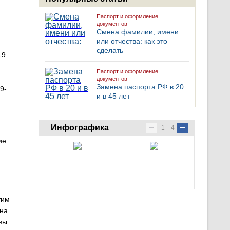
Паспорт и оформление
документов
Смена фамилии, имени
или отчества: как это
сделать
19
Паспорт и оформление
документов
Замена паспорта РФ в 20
9-
и в 45 лет
Инфографика
1
4
ие
тим
на.
вы.