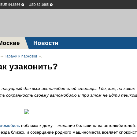
EUR 94.8366
USD 82.1665
Москве
Новости
Гаражи и парковки
ак узаконить?
 насущный для всех автолюбителей столицы. Где, как, на каких
вать сохранность своему автомобилю и при этом не идти пешко
втомобиль
поближе к дому – желание большинства автолюбителей:
ъезда близко, и созерцание родного машиноместа вселяет спокойс