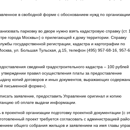
авленное в свободной форме с обоснованием нужд по организации
низовать парковку во дворе нужно взять кадастровую справку (ст. 
стре города Москвы») о прилегающей к дому территории. Справку
лужбы государственной регистрации, кадастра и картографии по
осква, ул. Большая Тульская, д.15, телефон (495) 957-68-16, 957-6
редоставления сведений градостроительного кадастра – 100 рублей
 утверждении правил осуществления платы за предоставление
ыдачу копий договоров и иных документов, выражающих содержан
ой письменной форме»).
писать заявление, предоставить Управление оригинал и копию
витанцию об оплате выдачи информации.
 в проектной организации подготовку проектной документации (с э
готовленный проект требуется согласовать с администрацией райо
шением общего собрания жильцов и заявлением на имя главы упра