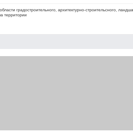
бласти градостроительного, архитектурно-строительсного, ландша
ва территории