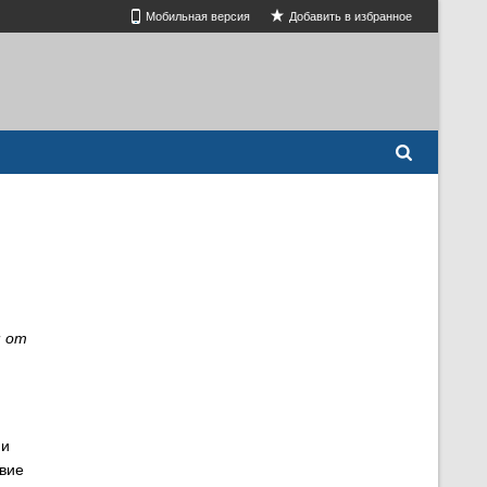
Мобильная версия
Добавить в избранное
м от
 и
твие