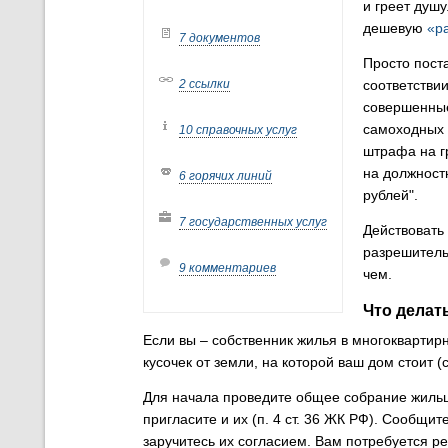
и греет душу
дешевую
«р
7 документов
Просто пост
2 ссылки
соответстви
совершенные
самоходных 
10 справочных услуг
штрафа на г
на должностн
6 горячих линий
рублей".
7 государственных услуг
Действовать
разрешитель
9 комментариев
чем.
Что делат
Если вы – собственник жилья в многоквартир
кусочек от земли, на которой ваш дом стоит (с
Для начала проведите общее собрание жильц
пригласите и их (п. 4 ст. 36 ЖК РФ). Сообщи
заручитесь их согласием. Вам потребуется р