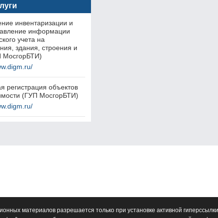
слуги
ние инвентаризации и
тавление информации
ского учета на
ия, здания, строения и
УП МосгорБТИ)
ww.digm.ru/
я регистрация объектов
мости (ГУП МосгорБТИ)
ww.digm.ru/
ионных материалов разрешается только при установке активной гиперссылки