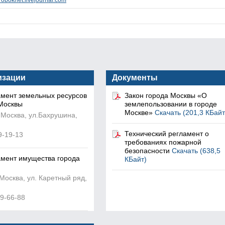
roboknet.livejournal.com
изации
Документы
мент земельных ресурсов
Закон города Москвы «О
Москвы
землепользовании в городе
Москве»
Скачать (201,3 КБайт
 Москва, ул.Бахрушина,
Технический регламент о
9-19-13
требованиях пожарной
безопасности
Скачать (638,5
мент имущества города
КБайт)
Москва, ул. Каретный ряд,
99-66-88