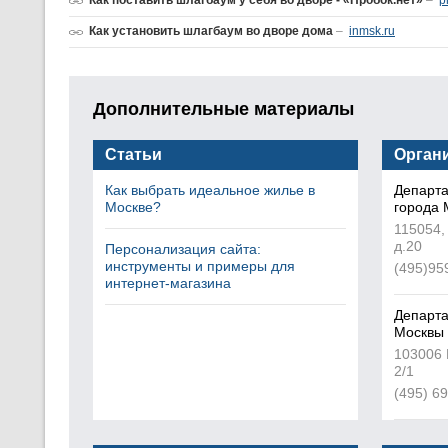
Как поставить шлагбаум у себя во дворе - «Пробок.нет»
–
p
Как установить шлагбаум во дворе дома
–
inmsk.ru
Дополнительные материалы
Статьи
Орган
Как выбрать идеальное жилье в
Департа
Москве?
города 
115054,
д.20
Персонализация сайта:
инструменты и примеры для
(495)95
интернет-магазина
Департа
Москвы
103006 
2/1
(495) 6