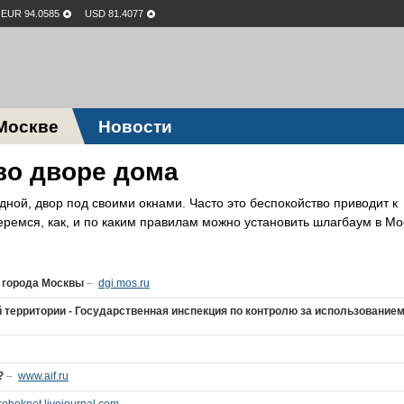
EUR 94.0585
USD 81.4077
Москве
Новости
во дворе дома
дной, двор под своими окнами. Часто это беспокойство приводит к
ремся, как, и по каким правилам можно установить шлагбаум в Мо
 города Москвы
–
dgi.mos.ru
 территории - Государственная инспекция по контролю за использование
?
–
www.aif.ru