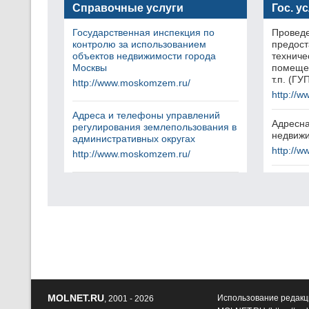
Справочные услуги
Гос. у
Государственная инспекция по
Проведе
контролю за использованием
предос
объектов недвижимости города
техниче
Москвы
помещен
т.п. (Г
http://www.moskomzem.ru/
http://w
Адреса и телефоны управлений
Адресна
регулирования землепользования в
недвижи
административных округах
http://w
http://www.moskomzem.ru/
MOLNET.RU
Использование редакц
, 2001 - 2026