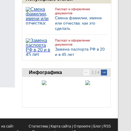
Паспорт и оформление
документов
Смена фамилии, имени
или отчества: как это
сделать
Паспорт и оформление
документов
Замена паспорта РФ в 20
и в 45 лет
Инфографика
1
4
 на сайт
Статистика
|
Карта сайта
|
О проекте
|
Блог
|
RSS