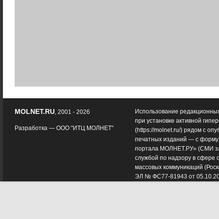
MOLNET.RU
Использование редакционных
, 2001 - 2026
при установке активной гипе
Разработка —
ООО "ИТЦ МОЛНЕТ"
(
https://molnet.ru/
) рядом с оп
печатных изданий — с форму
портала МОЛНЕТ.РУ» (СМИ з
службой по надзору в сфере 
массовых коммуникаций (Роск
ЭЛ № ФС77-81943 от 05.10.2