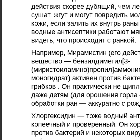
действия скорее дубящий, чем л
сушат, жгут и могут повредить м
кожи, если залить их внутрь ран
водные антисептики работают мя
видеть, что происходит с ранкой.
Например, Мирамистин (его дей
вещество — бензилдиметил[3-
(миристоиламино)пропил]аммони
моногидрат) активен против бакте
грибков . Он практически не щип
даже детям (для орошения горла 
обработки ран — аккуратно с рож
Хлоргексидин — тоже водный ант
копеечный и проверенный. Он хо
против бактерий и некоторых вир