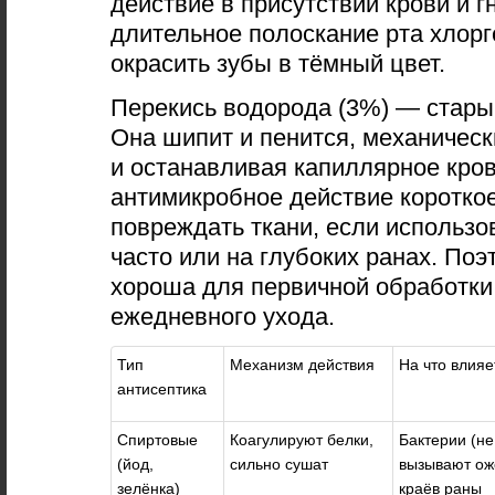
действие в присутствии крови и г
длительное полоскание рта хлор
окрасить зубы в тёмный цвет.
Перекись водорода (3%) — стары
Она шипит и пенится, механичес
и останавливая капиллярное кров
антимикробное действие короткое
повреждать ткани, если использо
часто или на глубоких ранах. Поэ
хороша для первичной обработки,
ежедневного ухода.
Тип
Механизм действия
На что влияе
антисептика
Спиртовые
Коагулируют белки,
Бактерии (не
(йод,
сильно сушат
вызывают ож
зелёнка)
краёв раны