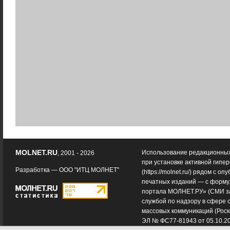
MOLNET.RU
Использование редакционных
, 2001 - 2026
при установке активной гипе
Разработка —
ООО "ИТЦ МОЛНЕТ"
(
https://molnet.ru/
) рядом с оп
печатных изданий — с форму
портала МОЛНЕТ.РУ» (СМИ з
службой по надзору в сфере 
массовых коммуникаций (Роск
ЭЛ № ФС77-81943 от 05.10.2