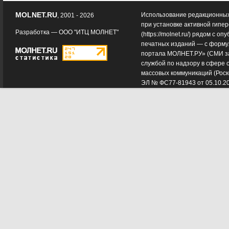
MOLNET.RU
Использование редакционных
, 2001 - 2026
при установке активной гипе
Разработка —
ООО "ИТЦ МОЛНЕТ"
(
https://molnet.ru/
) рядом с оп
печатных изданий — с форму
портала МОЛНЕТ.РУ» (СМИ з
службой по надзору в сфере 
массовых коммуникаций (Роск
ЭЛ № ФС77-81943 от 05.10.2