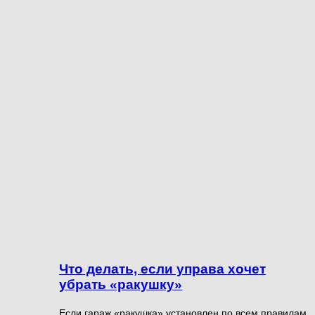
Что делать, если управа хочет
убрать «ракушку»
Если гараж «ракушка» установлен по всем правилам,