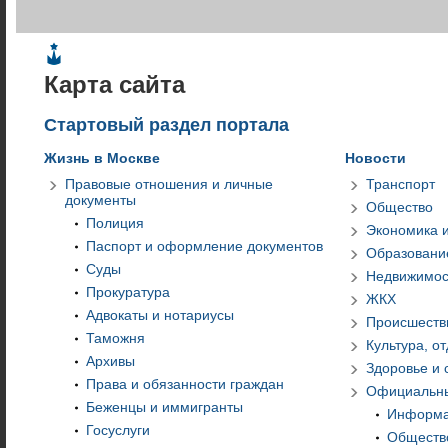
Жизнь в Москве
Новос
Карта сайта
Стартовый раздел портала
Жизнь в Москве
Новости
Правовые отношения и личные
Транспорт
документы
Общество
Полиция
Экономика 
Паспорт и оформление документов
Образование
Суды
Недвижимос
Прокуратура
ЖКХ
Адвокаты и нотариусы
Происшеств
Таможня
Культура, от
Архивы
Здоровье и
Права и обязанности граждан
Официальны
Беженцы и иммигранты
Информа
Госуслуги
Обществ