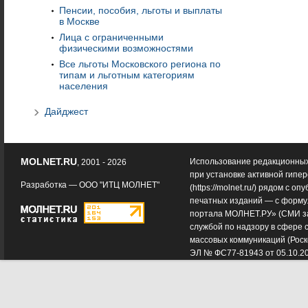
Пенсии, пособия, льготы и выплаты
в Москве
Лица с ограниченными
физическими возможностями
Все льготы Московского региона по
типам и льготным категориям
населения
Дайджест
MOLNET.RU
Использование редакционных
, 2001 - 2026
при установке активной гипе
Разработка —
ООО "ИТЦ МОЛНЕТ"
(
https://molnet.ru/
) рядом с оп
печатных изданий — с форму
портала МОЛНЕТ.РУ» (СМИ з
службой по надзору в сфере 
массовых коммуникаций (Роск
ЭЛ № ФС77-81943 от 05.10.2