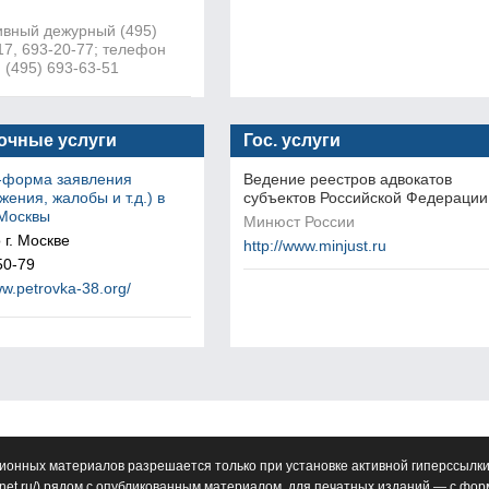
вный дежурный (495)
17, 693-20-77; телефон
 (495) 693-63-51
очные услуги
Гос. услуги
-форма заявления
Ведение реестров адвокатов
жения, жалобы и т.д.) в
субъектов Российской Федерации
 Москвы
Минюст России
 г. Москве
http://www.minjust.ru
50-79
ww.petrovka-38.org/
ионных материалов разрешается только при установке активной гиперссылки
net.ru/
) рядом с опубликованным материалом, для печатных изданий — с фо