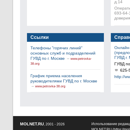
д.14
Операти
693-64-
доверия
Ссылки
Справ
Онлайн
Телефоны "горячих линий"
(предло
основных служб и подразделений
ГУВД г.
ГУВД по г. Москве
–
www.petrovka-
ГУВД по
38.org
625-
График приема населения
http://w
руководителями ГУВД по г. Москве
–
www.petrovka-38.org
MOLNET.RU
Использование редакц
, 2001 - 2026
MOLNET.RU (
https://mol