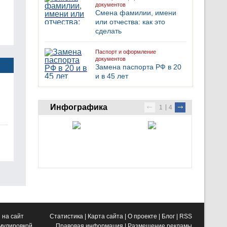
документов
Смена фамилии, имени
или отчества: как это
сделать
Паспорт и оформление
документов
Замена паспорта РФ в 20
и в 45 лет
Инфографика
1
4
 на сайт
Статистика
|
Карта сайта
|
О проекте
|
Блог
|
RSS
рмулировкой
Правовая информация
|
Размещение рекламы