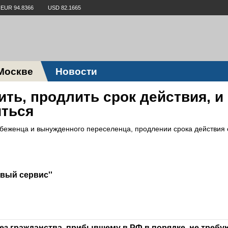
EUR 94.8366
USD 82.1665
Москве
Новости
ить, продлить срок действия, и
иться
а беженца и вынужденного переселенца, продлении срока действия 
вый сервис''
ез гражданства, прибывшему в РФ в порядке, не треб