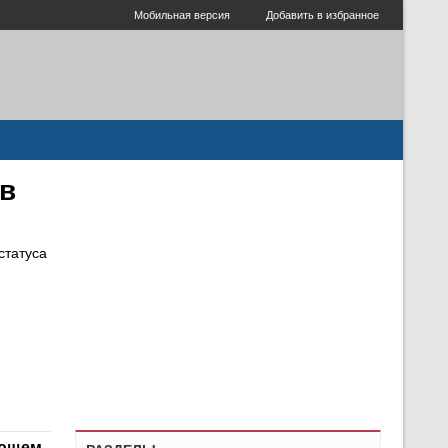
Мобильная версия
Добавить в избранное
 в
статуса
ующем