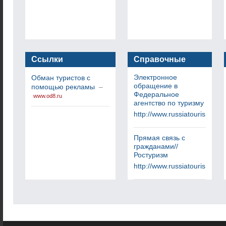
Ссылки
Справочные
услуги
Электронное
Обман туристов с
обращение в
помощью рекламы
–
Федеральное
www.od8.ru
агентство по туризму
http://www.russiatourism.ru
Прямая связь с
гражданами//
Ростуризм
http://www.russiatourism.ru