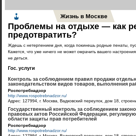
Жизнь в Москве
Новос
Проблемы на отдыхе — как ре
предотвратить?
Ждешь с нетерпением дня, когда покинешь родные пенаты, пус
Кажется, что уже ничего не может омрачить вашего настроения.
не деться.
Гос. услуги
Контроль за соблюдением правил продажи отдель
законодательством видов товаров, выполнения раб
Роспотребнадзор
http://www.rospotrebnadzor.ru/
Адрес: 127994, г. Москва, Вадковский переулок, дом 18, строен
Государственный контроль за соблюдением закон
правовых актов Российской Федерации, регулиру
области защиты прав потребителей
Роспотребнадзор
http://www.rospotrebnadzor.ru/
Адрес: 127994, г. Москва, Вадковский переулок, дом 18, строен