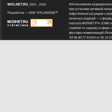
MOLNET.RU
Использование редакционных
, 2001 - 2026
при установке активной гипе
Разработка —
ООО "ИТЦ МОЛНЕТ"
(
https://molnet.ru/
) рядом с оп
печатных изданий — с форму
портала МОЛНЕТ.РУ» (СМИ з
службой по надзору в сфере 
массовых коммуникаций (Роск
ЭЛ № ФС77-81943 от 05.10.2