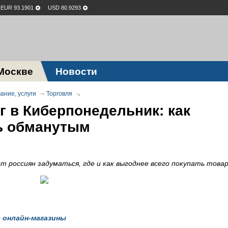
EUR 93.1901
USD 80.9293
Москве
Новости
ание, услуги
Торговля
 в Киберпонедельник: как
ть обманутым
 россиян задуматься, где и как выгоднее всего покупать товар
 онлайн-магазины