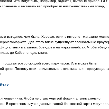
вностей. Это могут быть, например, гаджеты, бытовые приборы и т. 
 сознание и заставить вас приобрести низкокачественный товар,
тала выгоднее, чем была. Хорошо, если в интернет-магазине можн
СберМегаМаркете. Для этого также существуют специальные брауз
официальных магазинах брендов и на маркетплейсах. Чтобы убедит
нялась до Киберпонедельника.
т продаваться со скидкой всего пару часов. Или может быть
ной цене. Поэтому стоит внимательно отслеживать интересующие в
и.
айтах
я мошенники. Чтобы не стать жертвой фишинга, внимательно
есь. В противном случае данные вашей банковской карты могут поп