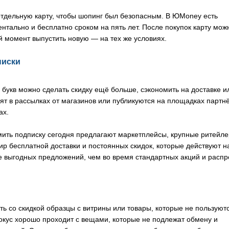
отдельную карту, чтобы шопинг был безопасным. В ЮMoney есть
нтально и бесплатно сроком на пять лет. После покупок карту мож
й момент выпустить новую — на тех же условиях.
писки
укв можно сделать скидку ещё больше, сэкономить на доставке и
т в рассылках от магазинов или публикуются на площадках партн
ах.
мить подписку сегодня предлагают маркетплейсы, крупные ритейле
ир бесплатной доставки и постоянных скидок, которые действуют н
е выгодных предложений, чем во время стандартных акций и расп
 со скидкой образцы с витрины или товары, которые не пользуютс
окус хорошо проходит с вещами, которые не подлежат обмену и