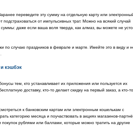
 Заранее переведите эту сумму на отдельную карту или электронны
ет подстраховаться от импульсивных трат. Можно на всякий случай
 суммы: даже если ваша воля тверда, как алмаз, вы можете не усто
ки по случаю праздников в феврале и марте. Имейте это в виду и н
.
и кэшбэк
онусы тем, кто устанавливает их приложения или пользуется их
есплатную доставку, кто-то делает скидку на первый заказ, а кто-т
исмотреться к банковским картам или электронным кошелькам с
ать категорию месяца и поучаствовать в акциях магазинов-партнё
и покупок рублями или баллами, которые можно тратить на другие