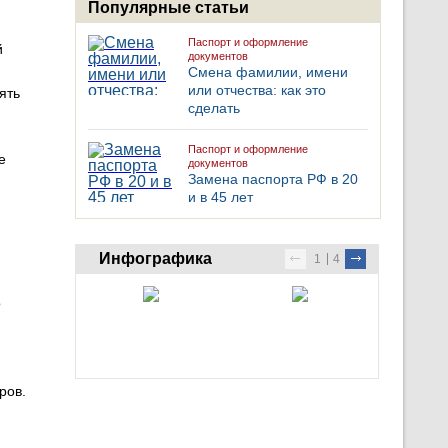
Популярные статьи
Паспорт и оформление
й
документов
Смена фамилии, имени
или отчества: как это
ять
сделать
Паспорт и оформление
е
документов
Замена паспорта РФ в 20
и в 45 лет
Инфографика
1
4
о
ров.