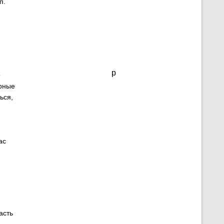
п.
p
о
ерные
ься,
ас
асть