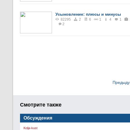
Усыновление: плюсы и минусы
82295
2
6
1
4
1
2
Предыдущ
Смотрите также
Обсуждения
Kolja-kust