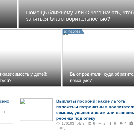
Помощь ближнему или С чего начать, что
заняться благотворительностью?
02.09.2011
т-зависимость у детей:
Бьют родители: куда обратитс
оться?
помощью?
ских
Выплаты пособий: какие льготы
положены патронатным воспитател
11
семьям, усыновившим или взявши
ребенка под опеку
176103
3
6
2
6
4
3