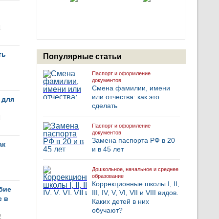
1
ть
Популярные статьи
Паспорт и оформление
документов
Смена фамилии, имени
или отчества: как это
 для
сделать
1
Паспорт и оформление
документов
Замена паспорта РФ в 20
ак
и в 45 лет
Дошкольное, начальное и среднее
образование
Коррекционные школы I, II,
бие
III, IV, V, VI, VII и VIII видов.
е в
Каких детей в них
обучают?
2