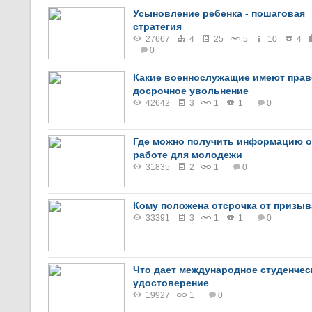
Усыновление ребенка - пошаговая
стратегия
27667
4
25
5
10
4
0
Какие военнослужащие имеют прав
досрочное увольнение
42642
3
1
1
0
Где можно получить информацию о
работе для молодежи
31835
2
1
0
Кому положена отсрочка от призыв
33391
3
1
1
0
Что дает международное студенчес
удостоверение
19927
1
0