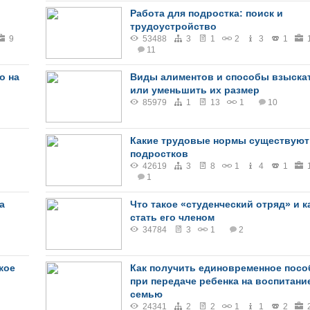
Работа для подростка: поиск и
трудоустройство
9
53488
3
1
2
3
1
11
о на
Виды алиментов и способы взыска
или уменьшить их размер
85979
1
13
1
10
Какие трудовые нормы существуют
подростков
42619
3
8
1
4
1
1
а
Что такое «студенческий отряд» и к
стать его членом
34784
3
1
2
кое
Как получить единовременное посо
при передаче ребенка на воспитани
семью
24341
2
2
1
1
2