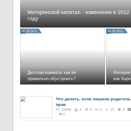
Материнский капитал - изменения в 2012
году
06.09.2011
06.09.2011
Детская комната: как её
Интерне
правильно обустроить?
как бор
Что делать, если лишили родитель
прав
32948
4
9
3
15
4
0