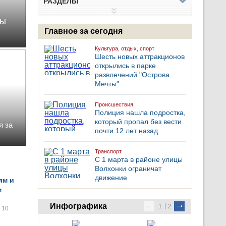
РАЗДЕЛЫ
бы
Главное за сегодня
Культура, отдых, спорт
Шесть новых аттракционов
открылись в парке
развлечений "Острова
Мечты"
Происшествия
Полиция нашла подростка,
который пропал без вести
я за
почти 12 лет назад
Транспорт
С 1 марта в районе улицы
Волхонки ограничат
движение
ям и
м
Инфографика
1
2
10