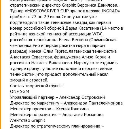
стратегический директор Graphit Вероника Данилова.
Турнир «MOSCOW RIVER CUP при поддержке INGRAD»
пройдет с 22 по 29 июля. Своё участие уже
подтвердили такие теннисные звезды, как первый
номер российской сборной Дарья Касаткина (14 место в
рейтинге женской теннисной ассоциации WTA),
российская теннисистка Елена Веснина (Олимпийская
чемпионка Рио и первая ракетка мира в парном
разряде), немка Юлия Гёргес, латвийская теннисистка
Анастасия Севастова, француженка Ализе Корне и
россиянка Наталья Вихлянцева. Наряду со звездами в
турнире примут участие молодые и перспективные
теннисистки, что придаст дополнительный накал
эмоций и страстей.
Состав творческой группы:
ONE SGM
Управляющий партнер – Александр Островский
Директор по маркетингу – Александра Пантелеймонова
Менеджер проектов – Ксения Голихина
Менеджер по развитию – Анастасия Романова
Агентство Graphit
Директор по стратегическому планированию –