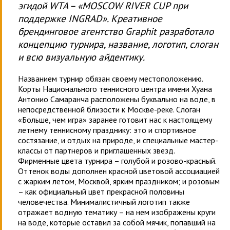
эгидой WTA – «MOSCOW RIVER CUP при
поддержке INGRAD». Креативное
брендинговое агентство Graphit разработало
концепцию турнира, название, логотип, слоган
и всю визуальную айдентику.
Названием турнир обязан своему местоположению.
Корты Национального теннисного центра имени Хуана
Антонио Самаранча расположены буквально на воде, в
непосредственной близости к Москве-реке. Слоган
«Больше, чем игра» заранее готовит нас к настоящему
летнему теннисному празднику: это и спортивное
состязание, и отдых на природе, и специальные мастер-
классы от партнеров и приглашенных звезд.
Фирменные цвета турнира – голубой и розово-красный.
Оттенок воды дополнен красной цветовой ассоциацией
с жарким летом, Москвой, ярким праздником; и розовым
– как официальный цвет прекрасной половины
человечества. Минималистичный логотип также
отражает водную тематику – на нем изображены круги
на воде, которые оставил за собой мячик, попавший на