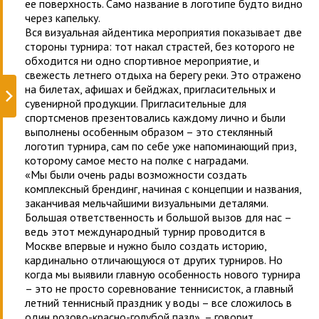
ее поверхность. Само название в логотипе будто видно
через капельку.
Вся визуальная айдентика мероприятия показывает две
стороны турнира: тот накал страстей, без которого не
обходится ни одно спортивное мероприятие, и
свежесть летнего отдыха на берегу реки. Это отражено
на билетах, афишах и бейджах, пригласительных и
сувенирной продукции. Пригласительные для
спортсменов презентовались каждому лично и были
выполнены особенным образом – это стеклянный
логотип турнира, сам по себе уже напоминающий приз,
которому самое место на полке с наградами.
«Мы были очень рады возможности создать
комплексный брендинг, начиная с концепции и названия,
заканчивая мельчайшими визуальными деталями.
Большая ответственность и большой вызов для нас –
ведь этот международный турнир проводится в
Москве впервые и нужно было создать историю,
кардинально отличающуюся от других турниров. Но
когда мы выявили главную особенность нового турнира
– это не просто соревнование теннисисток, а главный
летний теннисный праздник у воды – все сложилось в
один розово-красно-голубой пазл», – говорит