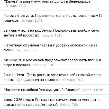
"Жигули" изъяли у мужчины за дрифт в Зеленограде
Сегодня, 12:12
Погода 6 августа: Переменная облачность, гроза и до +32
градусов
Сегодня, 11:44
За июнь – июль на водоемах Подмосковья погибли семь
детей и 48 взрослых
Сегодня, 11:11
На четверг объявлен "желтый" уровень опасности из-за
грозы
Сегодня, 10:32
Меньше 20% москвичей продолжают заваривать лапшу и
пюре в поездах
Сегодня, 10:01
Ясно и Urent: Треть россиян чувствуют себя спокойнее во
время передвижения на самокате
Сегодня, 09:33
Москвичи полюбили "раскладушки" и "книжки"
Сегодня, 09:05
Июль 2026 года в России стал самым теплым месяцем за
всю историю метеонаблюдений
Вчера, 17:00