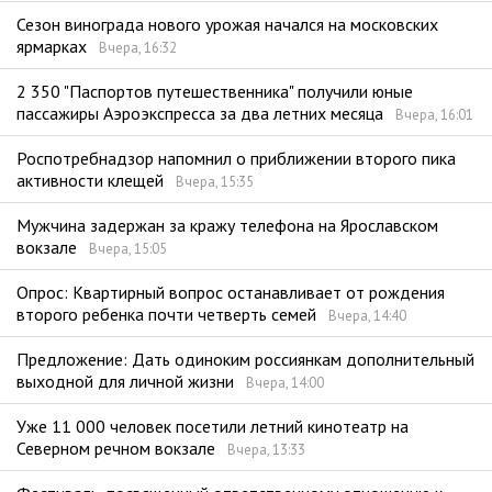
Сезон винограда нового урожая начался на московских
ярмарках
Вчера, 16:32
2 350 "Паспортов путешественника" получили юные
пассажиры Аэроэкспресса за два летних месяца
Вчера, 16:01
Роспотребнадзор напомнил о приближении второго пика
активности клещей
Вчера, 15:35
Мужчина задержан за кражу телефона на Ярославском
вокзале
Вчера, 15:05
Опрос: Квартирный вопрос останавливает от рождения
второго ребенка почти четверть семей
Вчера, 14:40
Предложение: Дать одиноким россиянкам дополнительный
выходной для личной жизни
Вчера, 14:00
Уже 11 000 человек посетили летний кинотеатр на
Северном речном вокзале
Вчера, 13:33