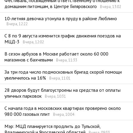
Фестиваль, посвященный ответственному отношению к
домашним питомцам, в Центре Гиляровского
Вчера, 13:02
10-летняя девочка утонула в пруду в районе Люблино
Вчера, 12:22
С 8 по 9 августа изменится график движения поездов на
МЦД-3
Вчера, 12:02
В сезон арбузов в Москве работает около 60 000
магазинов с бахчевыми
Вчера, 11:33
За три года число подмосковных бригад скорой помощи
увеличилось на 16%
Вчера, 11:01
28 дворов будут благоустроены на средства от оплаты
уличных парковок
Вчера, 10:31
С начала года в московских квартирах проверено около
980 000 газовых плит
Вчера, 10:04
Мэр: МЦД планируется продлить до Тульской,
Владимирской и Ярославской областей
Вчера, 09:33