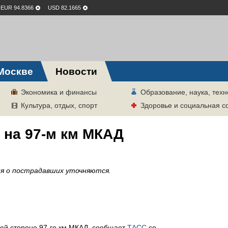
EUR 94.8366
USD 82.1665
Москве
Новости
Экономика и финансы
Образование, наука, техн
Культура, отдых, спорт
Здоровье и социальная 
 на 97-м км МКАД
я о пострадавших уточняются.
ей стороне 97-го км МКАД, сообщает
ТАСС
со