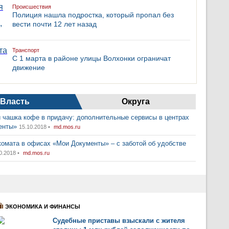
Происшествия
Полиция нашла подростка, который пропал без
вести почти 12 лет назад
Транспорт
С 1 марта в районе улицы Волхонки ограничат
движение
Власть
Округа
 чашка кофе в придачу: дополнительные сервисы в центрах
енты»
15.10.2018 •
md.mos.ru
комата в офисах «Мои Документы» – с заботой об удобстве
0.2018 •
md.mos.ru
ЭКОНОМИКА И ФИНАНСЫ
Судебные приставы взыскали с жителя