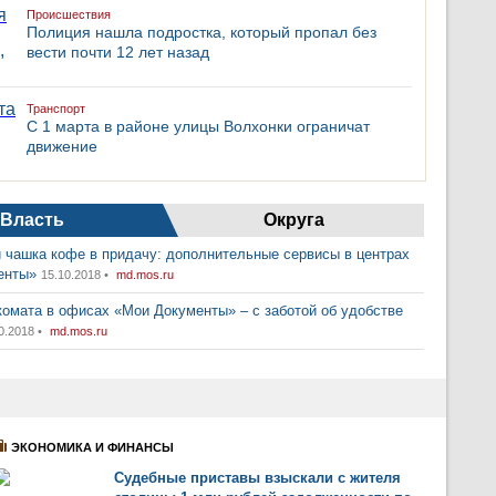
Происшествия
Полиция нашла подростка, который пропал без
вести почти 12 лет назад
Транспорт
С 1 марта в районе улицы Волхонки ограничат
движение
Власть
Округа
 чашка кофе в придачу: дополнительные сервисы в центрах
енты»
15.10.2018 •
md.mos.ru
комата в офисах «Мои Документы» – с заботой об удобстве
0.2018 •
md.mos.ru
ЭКОНОМИКА И ФИНАНСЫ
Судебные приставы взыскали с жителя