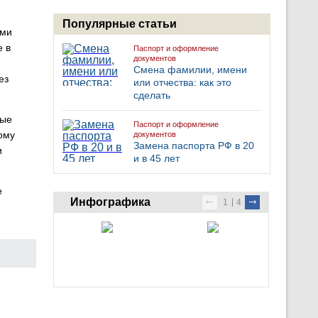
Популярные статьи
ими
е в
Паспорт и оформление
документов
Смена фамилии, имени
ез
или отчества: как это
сделать
мые
Паспорт и оформление
ому
документов
Замена паспорта РФ в 20
и
и в 45 лет
е
Инфографика
1
4