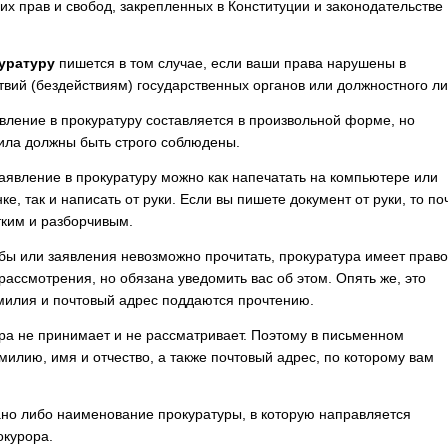
х прав и свобод, закрепленных в Конституции и законодательстве
уратуру
пишется в том случае, если ваши права нарушены в
твий (бездействиям) государственных органов или должностного ли
вление в прокуратуру составляется в произвольной форме, но
ила должны быть строго соблюдены.
аявление в прокуратуру можно как напечатать на компьютере или
, так и написать от руки. Если вы пишете документ от руки, то по
тким и разборчивым.
обы или заявления невозможно прочитать, прокуратура имеет право
 рассмотрения, но обязана уведомить вас об этом. Опять же, это
амилия и почтовый адрес поддаются прочтению.
ра не принимает и не рассматривает. Поэтому в письменном
лию, имя и отчество, а также почтовый адрес, по которому вам
ано либо наименование прокуратуры, в которую направляется
окурора.