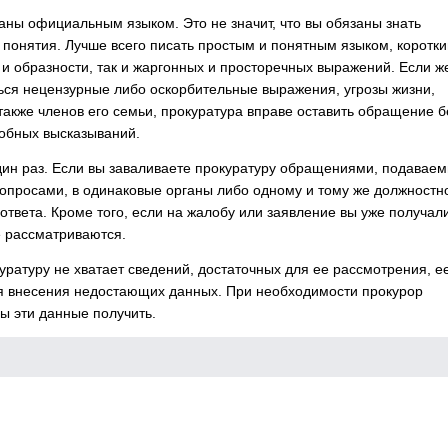
ны официальным языком. Это не значит, что вы обязаны знать
понятия. Лучше всего писать простым и понятным языком, коротк
 и образности, так и жаргонных и просторечных выражений. Если ж
ься нецензурные либо оскорбительные выражения, угрозы жизни,
также членов его семьи, прокуратура вправе оставить обращение б
добных высказываний.
один раз. Если вы заваливаете прокуратуру обращениями, подавае
опросами, в одинаковые органы либо одному и тому же должностн
 ответа. Кроме того, если на жалобу или заявление вы уже получал
е рассматриваются.
уратуру не хватает сведений, достаточных для ее рассмотрения, е
ля внесения недостающих данных. При необходимости прокурор
бы эти данные получить.