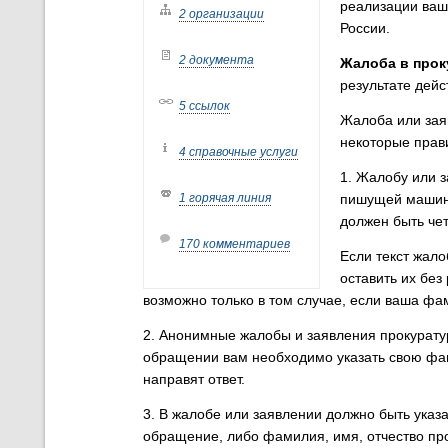
реализации ваши
2 организации
России.
2 документа
Жалоба в прок
результате дейс
5 ссылок
Жалоба или зая
некоторые прав
4 справочные услуги
1. Жалобу или з
1 горячая линия
пишущей машинке
должен быть че
170 комментариев
Если текст жал
оставить их без
возможно только в том случае, если ваша ф
2. Анонимные жалобы и заявления прокурату
обращении вам необходимо указать свою фами
направят ответ.
3. В жалобе или заявлении должно быть указ
обращение, либо фамилия, имя, отчество пр