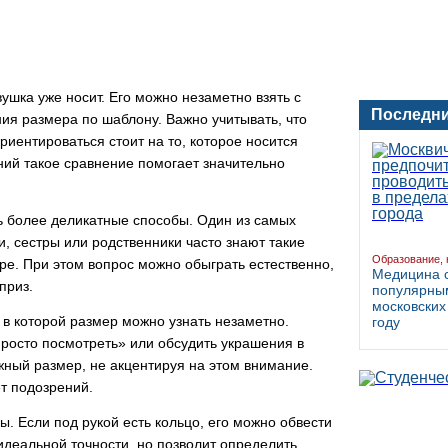
ушка уже носит. Его можно незаметно взять с
Последни
ия размера по шаблону. Важно учитывать, что
риентироваться стоит на то, которое носится
ний такое сравнение помогает значительно
ть более деликатные способы. Один из самых
, сестры или родственники часто знают такие
Образование, 
оре. При этом вопрос можно обыграть естественно,
Медицина 
приз.
популярны
московских
 в которой размер можно узнать незаметно.
году
росто посмотреть» или обсудить украшения в
жный размер, не акцентируя на этом внимание.
ет подозрений.
. Если под рукой есть кольцо, его можно обвести
 идеальной точности, но позволит определить