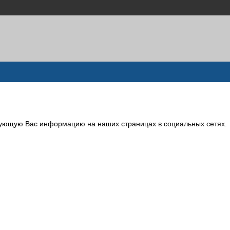
сующую Вас информацию на наших страницах в социальных сетях.