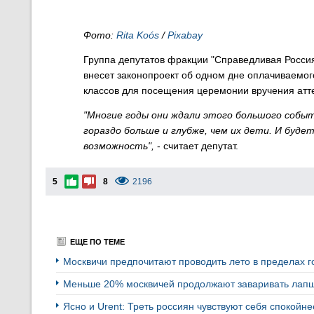
Фото:
Rita Koós
/
Pixabay
Группа депутатов фракции "Справедливая Росси
внесет законопроект об одном дне оплачиваемого
классов для посещения церемонии вручения атт
"Многие годы они ждали этого большого собы
гораздо больше и глубже, чем их дети. И буд
возможность",
- считает депутат.
5
8
2196
ЕЩЕ ПО ТЕМЕ
Москвичи предпочитают проводить лето в пределах 
Меньше 20% москвичей продолжают заваривать лапш
Ясно и Urent: Треть россиян чувствуют себя спокойн