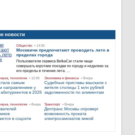
е новости
Общество
• 14:00
Москвичи предпочитают проводить лето в
пределах города
Пользователи сервиса BelkaCar стали чаще
совершать короткие поездки по городу и недалеко за
его пределы в течение лета. ....
наука, технологии
• 12:00
Экономика и финансы
• Вчера
стала самым
Судебные приставы взыскали с
м направлением у
жителя столицы 1 млн рублей
 абитуриентов в 2026
задолженности по алиментам
наука, технологии
• Вчера
Транспорт
• Вчера
ователей
Дептранс Москвы опроверг
ников
возможность проката
ются в соцсети
электросамокатов зимой