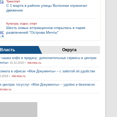
Транспорт
С 1 марта в районе улицы Волхонки ограничат
движение
Культура, отдых, спорт
Шесть новых аттракционов открылись в парке
развлечений "Острова Мечты"
Власть
Округа
 чашка кофе в придачу: дополнительные сервисы в центрах
енты»
15.10.2018 •
md.mos.ru
комата в офисах «Мои Документы» – с заботой об удобстве
0.2018 •
md.mos.ru
в центрах госуслуг «Мои Документы» – удобно и безопасно
d.mos.ru