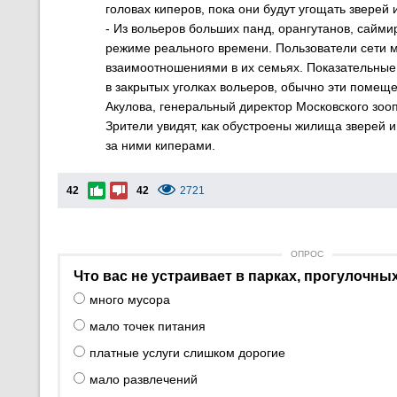
головах киперов, пока они будут угощать звере
- Из вольеров больших панд, орангутанов, сайм
режиме реального времени. Пользователи сети м
взаимоотношениями в их семьях. Показательные
в закрытых уголках вольеров, обычно эти помеще
Акулова, генеральный директор Московского зоо
Зрители увидят, как обустроены жилища зверей 
за ними киперами.
42
42
2721
ОПРОС
Что вас не устраивает в парках, прогулочны
много мусора
мало точек питания
платные услуги слишком дорогие
мало развлечений