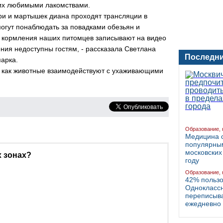
й их любимыми лакомствами.
ири и мартышек диана проходят трансляции в
огут понаблюдать за повадками обезьян и
 кормления наших питомцев записывают на видео
ния недоступны гостям, - рассказала Светлана
Последни
парка.
и как животные взаимодействуют с ухаживающими
Образование, 
Медицина 
популярны
московских
х зонах?
году
Образование, 
42% польз
Однокласс
переписыва
ежедневно