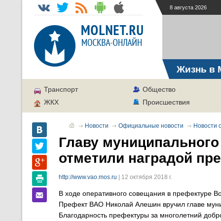
8 августа 2026
Жизнь в 
Транспорт
Общество
ЖКХ
Происшествия
Новости
Официальные новости
Новости о
Главу муниципального
отметили наградой пр
http://www.vao.mos.ru
| 12 октября 2018 г.
В ходе оперативного совещания в префектуре Во
Префект ВАО Николай Алешин вручил главе муни
Благодарность префектуры за многолетний добро