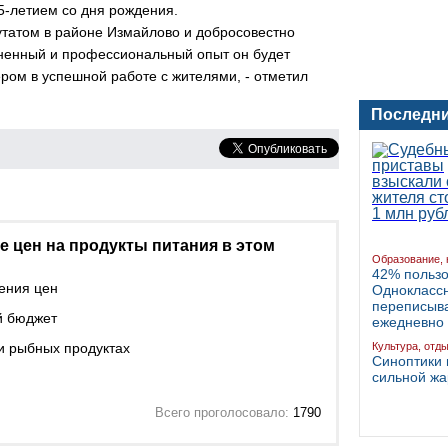
5-летием со дня рождения.
путатом в районе Измайлово и добросовестно
зненный и профессиональный опыт он будет
ром в успешной работе с жителями, - отметил
Последни
 цен на продукты питания в этом
Образование, 
42% польз
шения цен
Однокласс
переписыва
й бюджет
ежедневно
 и рыбных продуктах
Культура, отд
Синоптики 
сильной жа
Всего проголосовало:
1790