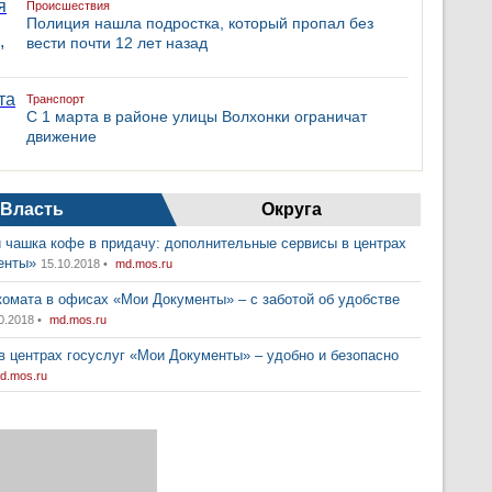
Происшествия
Полиция нашла подростка, который пропал без
вести почти 12 лет назад
Транспорт
С 1 марта в районе улицы Волхонки ограничат
движение
Власть
Округа
 чашка кофе в придачу: дополнительные сервисы в центрах
енты»
15.10.2018 •
md.mos.ru
комата в офисах «Мои Документы» – с заботой об удобстве
0.2018 •
md.mos.ru
в центрах госуслуг «Мои Документы» – удобно и безопасно
d.mos.ru