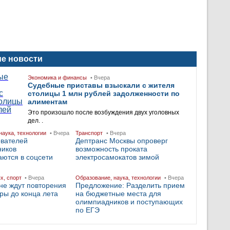
е новости
Экономика и финансы
• Вчера
Судебные приставы взыскали с жителя
столицы 1 млн рублей задолженности по
алиментам
Это произошло после возбуждения двух уголовных
дел. .
наука, технологии
• Вчера
Транспорт
• Вчера
ователей
Дептранс Москвы опроверг
ников
возможность проката
ются в соцсети
электросамокатов зимой
ых, спорт
• Вчера
Образование, наука, технологии
• Вчера
не ждут повторения
Предложение: Разделить прием
ры до конца лета
на бюджетные места для
олимпиадников и поступающих
по ЕГЭ