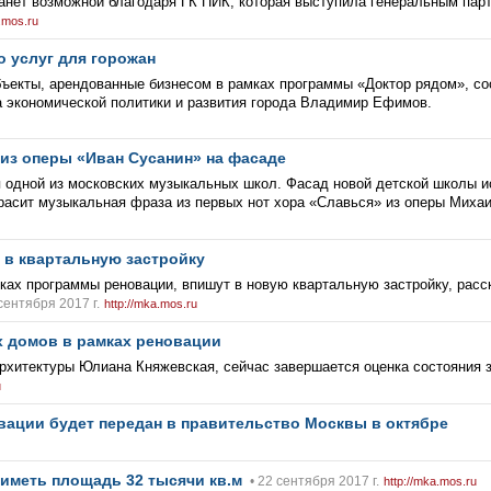
станет возможной благодаря ГК ПИК, которая выступила генеральным пар
.mos.ru
о услуг для горожан
объекты, арендованные бизнесом в рамках программы «Доктор рядом», с
 экономической политики и развития города Владимир Ефимов.
из оперы «Иван Сусанин» на фасаде
 одной из московских музыкальных школ. Фасад новой детской школы и
красит музыкальная фраза из первых нот хора «Славься» из оперы Миха
 в квартальную застройку
мках программы реновации, впишут в новую квартальную застройку, расс
сентября 2017 г.
http://mka.mos.ru
х домов в рамках реновации
хитектуры Юлиана Княжевская, сейчас завершается оценка состояния 
u
вации будет передан в правительство Москвы в октябре
иметь площадь 32 тысячи кв.м
• 22 сентября 2017 г.
http://mka.mos.ru