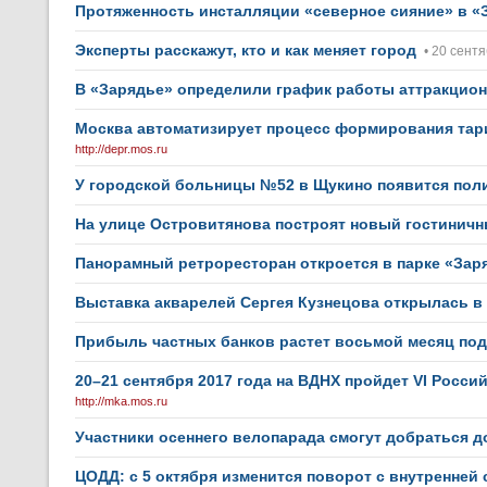
Протяженность инсталляции «северное сияние» в «З
Эксперты расскажут, кто и как меняет город
• 20 сентя
В «Зарядье» определили график работы аттракцион
Москва автоматизирует процесс формирования та
http://depr.mos.ru
У городской больницы №52 в Щукино появится поли
На улице Островитянова построят новый гостиничн
Панорамный ретроресторан откроется в парке «Заря
Выставка акварелей Сергея Кузнецова открылась в
Прибыль частных банков растет восьмой месяц по
20–21 сентября 2017 года на ВДНХ пройдет VI Рос
http://mka.mos.ru
Участники осеннего велопарада смогут добраться до
ЦОДД: с 5 октября изменится поворот с внутренней