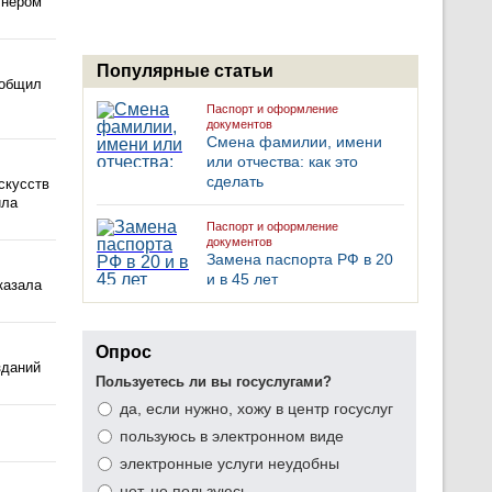
тнером
Популярные статьи
ообщил
Паспорт и оформление
документов
Смена фамилии, имени
или отчества: как это
сделать
скусств
ила
Паспорт и оформление
документов
Замена паспорта РФ в 20
и в 45 лет
казала
Опрос
зданий
Пользуетесь ли вы госуслугами?
да, если нужно, хожу в центр госуслуг
пользуюсь в электронном виде
электронные услуги неудобны
нет, не пользуюсь