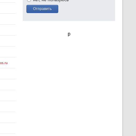
Отправить
p
mos.ru