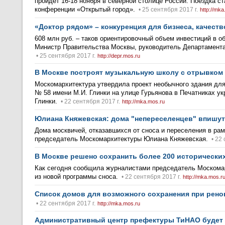
пройдет 16-18 ноября в северной столице России. Поездка 
конференции «Открытый город».
• 25 сентября 2017 г.
http://mka
«Доктор рядом» – конкуренция для бизнеса, качеств
608 млн руб. – таков ориентировочный объем инвестиций в 
Министр Правительства Москвы, руководитель Департамента
• 25 сентября 2017 г.
http://depr.mos.ru
В Москве построят музыкальную школу с отрывком 
Москомархитектура утвердила проект необычного здания для
№ 58 имени М.И. Глинки на улице Гурьянова в Печатниках у
Глинки.
• 22 сентября 2017 г.
http://mka.mos.ru
Юлиана Княжевская: дома "непереселенцев" впишут
Дома москвичей, отказавшихся от сноса и переселения в ра
председатель Москомархитектуры Юлиана Княжевская.
• 22 
В Москве решено сохранить более 200 исторически
Как сегодня сообщила журналистами председатель Москомар
из новой программы сноса.
• 22 сентября 2017 г.
http://mka.mos.r
Список домов для возможного сохранения при рено
• 22 сентября 2017 г.
http://mka.mos.ru
Административный центр префектуры ТиНАО будет 