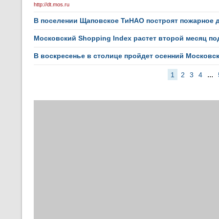
http://dt.mos.ru
В поселении Щаповское ТиНАО построят пожарное 
Московский Shopping Index растет второй месяц по
В воскресенье в столице пройдет осенний Московс
...
1
2
3
4