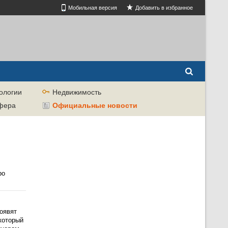
Мобильная версия
Добавить в избранное
ологии
Недвижимость
сфера
Официальные новости
ро
роявят
который