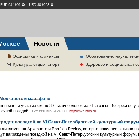
EUR 93.1901
USD 80.9293
Москве
Новости
Экономика и финансы
Образование, наука, техн
Культура, отдых, спорт
Здоровье и социальная 
 Московском марафоне
 приняли участие около 30 тысяч человек из 71 страны. Воскресное ут
лнечной погодой.
• 25 сентября 2017 г.
http://mka.mos.ru
радят поездкой на VI Санкт-Петербургский культурный форум
дипломов на Архсовете и Portfolio Review, которые наиболее активно п
дут награждены поездкой на VI Санкт-Петербургский культурный форум, 