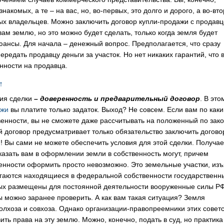
комых, а те – на вас, но, во-первых, это долго и дорого, а во-вто
ых владельцев. Можно заключить договор купли-продажи с продавц
вам землю, но это можно будет сделать, только когда земля будет
юансы. Для начала – денежный вопрос. Предполагается, что сразу
едать продавцу деньги за участок. Но нет никаких гарантий, что 
енности на продавца.
↑
ния сделки
– доверенность и предварительный договор
. В это
ажи
вы платите только задаток. Выход? Не совсем. Если вам по каки
венности, вы не сможете даже рассчитывать на положенный по зак
 договор предусматривает только обязательство заключить догово
! Вы сами не можете обеспечить условия для этой сделки. Получае
тказать вам в оформлении земли в собственность могут, причем
венности оформить просто невозможно. Это земельные участки, из
лагаются находящиеся в федеральной собственности государственн
орых размещены для постоянной деятельности вооруженные силы РФ
ы можно заранее проверить. А как вам такая ситуация? Земля
олхоза и совхоза. Однако организации-правопреемники этих совет
ть права на эту землю. Можно, конечно, подать в суд, но практика