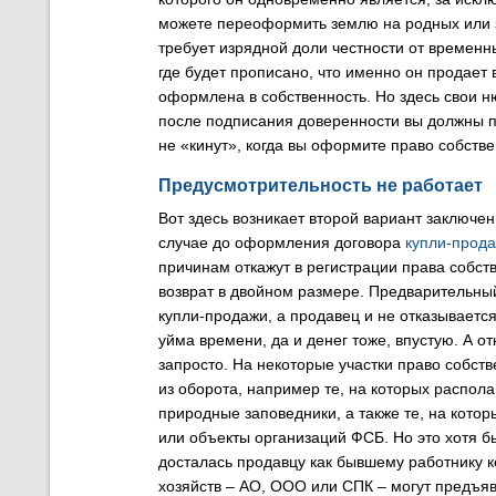
можете переоформить землю на родных или зна
требует изрядной доли честности от временн
где будет прописано, что именно он продает 
оформлена в собственность. Но здесь свои н
после подписания доверенности вы должны пер
не «кинут», когда вы оформите право собств
Предусмотрительность не работает
Вот здесь возникает второй вариант заключе
случае до оформления договора
купли-прод
причинам откажут в регистрации права собст
возврат в двойном размере. Предварительный
купли-продажи, а продавец и не отказывается
уйма времени, да и денег тоже, впустую. А о
запросто. На некоторые участки право собст
из оборота, например те, на которых распо
природные заповедники, а также те, на кот
или объекты организаций ФСБ. Но это хотя б
досталась продавцу как бывшему работнику к
хозяйств – АО, ООО или СПК – могут предъяви