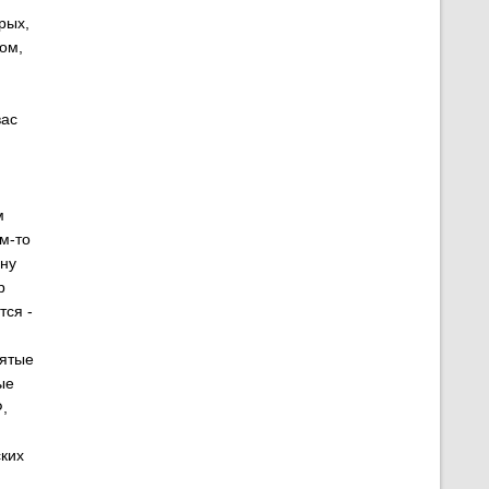
рых,
ом,
вас
м
м-то
ону
р
тся -
ъятые
ые
,
ских