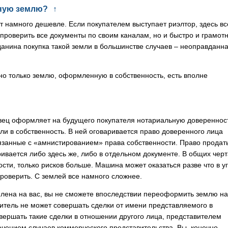
ную землю?
↑
ит намного дешевле. Если покупателем выступает риэлтор, здесь вс
 проверить все документы по своим каналам, но и быстро и грамот
анина покупка такой земли в большинстве случаев – неоправданн
жно только землю, оформленную в собственность, есть вполне
вец оформляет на будущего покупателя нотариальную довереннос
и в собственность. В ней оговаривается право доверенного лица
вязанные с «амнистированием» права собственности. Право продат
вается либо здесь же, либо в отдельном документе. В общих черт
ости, только рисков больше. Машина может оказаться разве что в у
роверить. С землей все намного сложнее.
млена на вас, вы не сможете впоследствии переоформить землю на
тавитель не может совершать сделки от имени представляемого в
вершать такие сделки в отношении другого лица, представителем
ючением случаев коммерческого представительства. Вы, конечно,