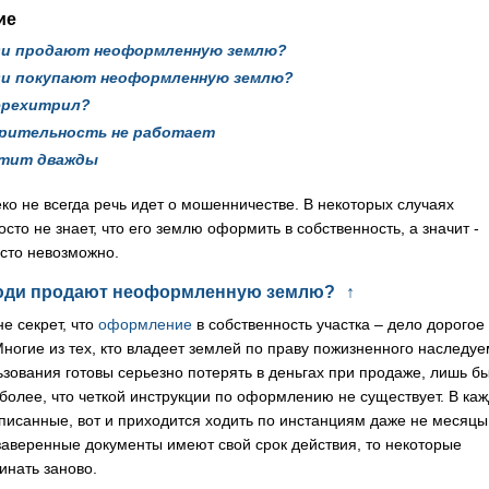
ие
ди продают неоформленную землю?
ди покупают неоформленную землю?
ерехитрил?
рительность не работает
атит дважды
ко не всегда речь идет о мошенничестве. В некоторых случаях
сто не знает, что его землю оформить в собственность, а значит -
осто невозможно.
юди продают неоформленную землю?
↑
не секрет, что
оформление
в собственность участка – дело дорогое
Многие из тех, кто владеет землей по праву пожизненного наследуе
ьзования готовы серьезно потерять в деньгах при продаже, лишь б
 более, что четкой инструкции по оформлению не существует. В ка
описанные, вот и приходится ходить по инстанциям даже не месяцы
 заверенные документы имеют свой срок действия, то некоторые
инать заново.