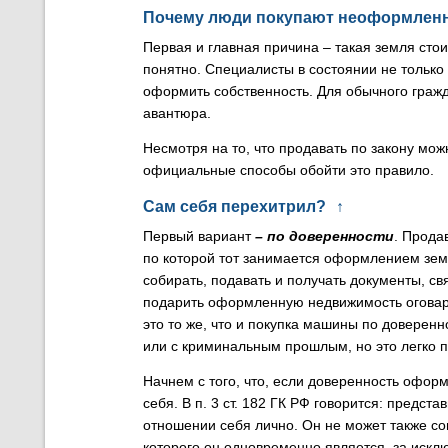
Почему люди покупают неоформлен
Первая и главная причина – такая земля сто
понятно. Специалисты в состоянии не только
оформить собственность. Для обычного гражд
авантюра.
Несмотря на то, что продавать по закону мо
официальные способы обойти это правило.
Сам себя перехитрил?
↑
Первый вариант
– по доверенности
. Прода
по которой тот занимается оформлением земл
собирать, подавать и получать документы, с
подарить оформленную недвижимость оговари
это то же, что и покупка машины по доверенн
или с криминальным прошлым, но это легко п
Начнем с того, что, если доверенность офор
себя. В п. 3 ст. 182 ГК РФ говорится: предс
отношении себя лично. Он не может также со
которого он одновременно является, за искл