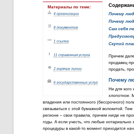
Содержан
Материалы по теме:
Почему лю
4 организации
Почему лю
8 документов
Сам себя п
Предусмот
1 ссылка
Скупой пл
11 справочная услуга
Причем дале
продавец про
2 горячие линии
продать, пр
Почему л
6 государственных услуг
Ни для кого 
хлопотное. 
владения или постоянного (бессрочного) пол
связываться с этой бумажной волокитой. Тем
регионе – свои правила, причем нигде не пр
годы. А если учесть, что любые нотариально
процедуры в какой-то момент приходится нач