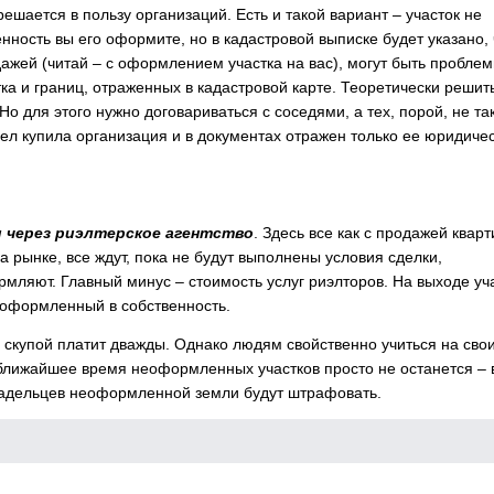
решается в пользу организаций. Есть и такой вариант – участок не
енность вы его оформите, но в кадастровой выписке будет указано, 
дажей (читай – с оформлением участка на вас), могут быть проблем
ка и границ, отраженных в кадастровой карте. Теоретически решит
о для этого нужно договариваться с соседями, а тех, порой, не та
ел купила организация и в документах отражен только ее юридиче
и через риэлтерское агентство
. Здесь все как с продажей квар
а рынке, все ждут, пока не будут выполнены условия сделки,
ляют. Главный минус – стоимость услуг риэлторов. На выходе уч
 оформленный в собственность.
– скупой платит дважды. Однако людям свойственно учиться на сво
 ближайшее время неоформленных участков просто не останется – 
владельцев неоформленной земли будут штрафовать.