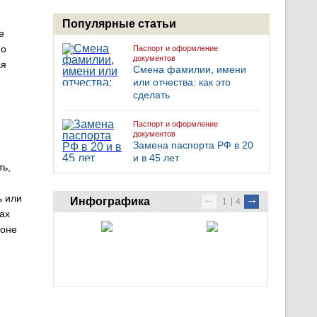
Популярные статьи
е
но
Паспорт и оформление
документов
ая
Смена фамилии, имени
или отчества: как это
сделать
Паспорт и оформление
документов
Замена паспорта РФ в 20
и в 45 лет
ть,
ь или
Инфографика
1
4
ах
гоне