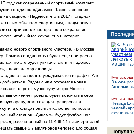
17 году как современный спортивный комплекс.
рукция стадиона «Динамо». Такое заявление
 на стадион. «Надеюсь, что в 2017 г. стадион
икальным объектом спортивным, - подчеркнул
ового спортивного кластера, но и сохранение
Последни
ьефов, чтобы была сохранена и история
зданию нового спортивного кластера. «В Москве
ер. Помимо стадиона тут будет еще построена
, так что это будет уникальным и, я надеюсь,
», - пояснил мэр столицы.
 стадиона полностью укладываются в график. А в
Культура, отд
 добираться. Рядом с ним откроется новая
В июле рос
Анталью в
сящаяся к третьему контуру метро Москвы.
ам выполнения проекта, будет включать в себя
Культура, отд
ивную арену, комплекс для тренировок и
Певица Ёлк
хедлайнер
 сути, в столице появится качественно новый
фестиваля 
тральный стадион «Динамо» будут футбольная
ртзал, рассчитанный на 11 488-14 тысяч зрителей.
сещать свыше 5,7 миллионов человек. Его общая
Популярн