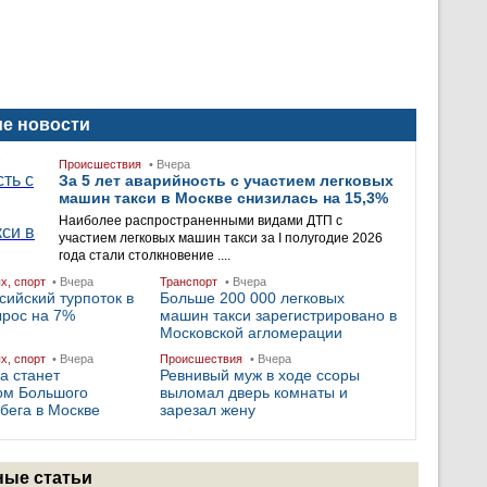
е новости
Происшествия
• Вчера
За 5 лет аварийность с участием легковых
машин такси в Москве снизилась на 15,3%
Наиболее распространенными видами ДТП с
участием легковых машин такси за I полугодие 2026
года стали столкновение ....
ых, спорт
• Вчера
Транспорт
• Вчера
сийский турпоток в
Больше 200 000 легковых
ырос на 7%
машин такси зарегистрировано в
Московской агломерации
ых, спорт
• Вчера
Происшествия
• Вчера
а станет
Ревнивый муж в ходе ссоры
ом Большого
выломал дверь комнаты и
бега в Москве
зарезал жену
ые статьи