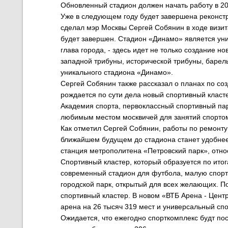
Обновленный стадион должен начать работу в 20
Уже в следующем году будет завершена реконст
сделал мэр Москвы Сергей Собянин в ходе визита
будет завершен. Стадион «Динамо» является ун
глава города, - здесь идет не только создание н
западной трибуны, исторической трибуны, барел
уникального стадиона «Динамо».
Сергей Собянин также рассказал о планах по со
рождается по сути дела новый спортивный класт
Академия спорта, первоклассный спортивный парк
любимым местом москвичей для занятий спортом
Как отметил Сергей Собянин, работы по ремонту
ближайшем будущем до стадиона станет удобнее
станция метрополитена «Петровский парк», отно
Спортивный кластер, который образуется по итог
современный стадион для футбола, малую спорт
городской парк, открытый для всех желающих. По
спортивный кластер. В новом «ВТБ Арена - Цен
арена на 26 тысяч 319 мест и универсальный спо
Ожидается, что ежегодно спорткомплекс будт по