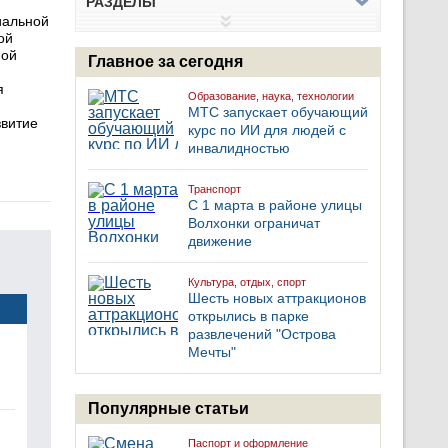
РАЗДЕЛЫ
иальной
ой
ной
Главное за сегодня
я
Образование, наука, технологии
МТС запускает обучающий
звитие
курс по ИИ для людей с
инвалидностью
Транспорт
С 1 марта в районе улицы
Волхонки ограничат
движение
Культура, отдых, спорт
Шесть новых аттракционов
открылись в парке
развлечений "Острова
Мечты"
Популярные статьи
Паспорт и оформление