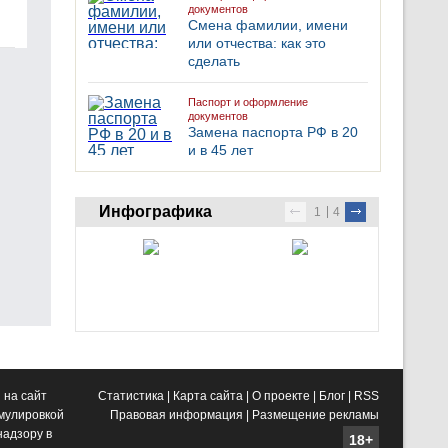
документов
Смена фамилии, имени
или отчества: как это
сделать
Паспорт и оформление
документов
Замена паспорта РФ в 20
и в 45 лет
Инфографика
1
4
 на сайт
Статистика
|
Карта сайта
|
О проекте
|
Блог
|
RSS
рмулировкой
Правовая информация
|
Размещение рекламы
адзору в
18+