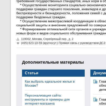
требований государственных стандартов, иных норм в о
* Осуществление мониторинга социально-экономическо
поддержки граждан старшего поколения, инвалидов и др
беспризорности и безнадзорности, положения семей с 
поддержки бездомных граждан.
* Осуществление межотраслевой координации в област
социальной защиты и внесение предложений по соверш
* Формирование оптимальной сети органов и учрежден
новых форм и видов социального обслуживания граждан,
119002, Москва, Серебряный пер., д. 2
(495) 623-10-59 (круглосут.) Прямая связь с руководством ДСЗ: 
Дополнительные материалы
Статьи
Докум
Как выбрать идеальное жилье в
Гла
Москве?
обяз
дете
Персонализация сайта:
инструменты и примеры для
Гла
интернет-магазина
обяз