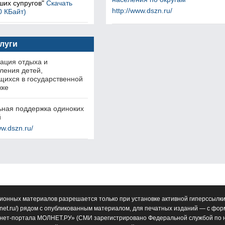
ших супругов"
Скачать
http://www.dszn.ru/
0 КБайт)
слуги
ация отдыха и
ления детей,
ихся в государственной
жке
ная поддержка одиноких
й
ww.dszn.ru/
ионных материалов разрешается только при установке активной гиперссылки
net.ru/
) рядом с опубликованным материалом, для печатных изданий — с фо
нет-портала МОЛНЕТ.РУ» (СМИ зарегистрировано Федеральной службой по н