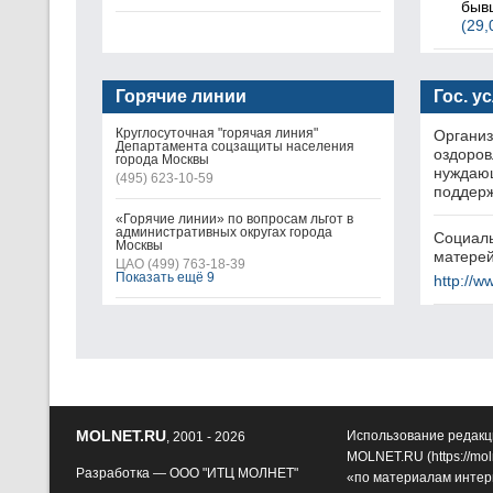
быв
(29,
Горячие линии
Гос. у
Круглосуточная "горячая линия"
Организ
Департамента соцзащиты населения
оздоров
города Москвы
нуждающ
(495) 623-10-59
поддер
«Горячие линии» по вопросам льгот в
административных округах города
Социаль
Москвы
матере
ЦАО (499) 763-18-39
Показать ещё 9
http://w
MOLNET.RU
Использование редакц
, 2001 - 2026
MOLNET.RU (
https://mol
Разработка —
ООО "ИТЦ МОЛНЕТ"
«по материалам интер