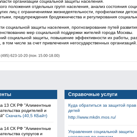
бласти организации социальной защиты населения.
го положения отдельных групп населения, анализ состояния соц
угих лиц с ограничениями жизнедеятельности, профилактики детск
детьми, предупреждения бродяжничества и регулирования социаль
и социальной защиты населения, прогнозирование путей развити
енствованию мер социальной поддержки жителей города Москвы.
ий социальной защиты, повышение эффективности их работы, ра
 в том числе за счет привлечения негосударственных организаций.
(495) 623-10-20 (пон. 15.00-18.00)
енты
Справочные услуги
ва 13 СК РФ "Алиментные
Куда обратиться за защитой прав
ательства родителей и
детей
й"
Скачать (40,5 КБайт)
http://www.mkdn.mos.ru/
ва 14 СК РФ "Алиментные
Управления социальной защиты
ательства супругов и
населения по округам