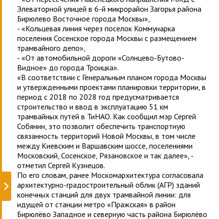
Элеваторной улицей в 6-й микрорайон Загорья района
Бирюлево Восточное города Москвы»,
- «Кольцевая линия через поселок Коммунарка
поселения Сосенское города Москвы с размещением
трамвайного депо»,
- «От автомобильной дороги «Солнцево-Бутово-
Видное» до города Троицка».
«В соответствии с Генеральным планом города Москвы
и утвержденными проектами планировки территории, в
период с 2018 по 2028 год предусматривается
строительство и ввод в эксплуатацию 51 км
трамвайных путей в ТиНАО. Как сообщил мэр Сергей
Собянин, это позволит обеспечить транспортную
связанность территорий Новой Москвы, в том числе
между Киевским и Варшавским шоссе, поселениями
Московский, Сосенское, Рязановское и так далее», -
отметил Сергей Кузнецов.
По его словам, ранее Москомархитектура согласовала
архитектурно-градостроительный облик (АГР) зданий
конечных станций для двух трамвайной линии: для
идущей от станции метро «Пражская» в район
Бирюлёво Западное и северную часть района Бирюлёво